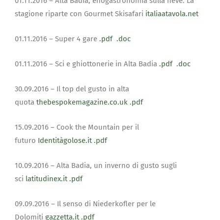
01.11.2016 – Alta Badia, enogastronomia sulla neve. La
stagione riparte con Gourmet Skisafari
italiaatavola.net
01.11.2016 – Super 4 gare
.pdf
.doc
01.11.2016 – Sci e ghiottonerie in Alta Badia
.pdf
.doc
30.09.2016 – Il top del gusto in alta
quota
thebespokemagazine.co.uk
.pdf
15.09.2016 – Cook the Mountain per il
futuro
Identitàgolose.it
.pdf
10.09.2016 – Alta Badia, un inverno di gusto sugli
sci
latitudinex.it
.pdf
09.09.2016 – Il senso di Niederkofler per le
Dolomiti
gazzetta.it
.pdf