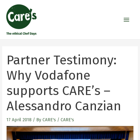
Skip
Main
to
Men
content
Partner Testimony:
Why Vodafone
supports CARE’s –
Alessandro Canzian
17 April 2018
/ By
CARE's
/
CARE's