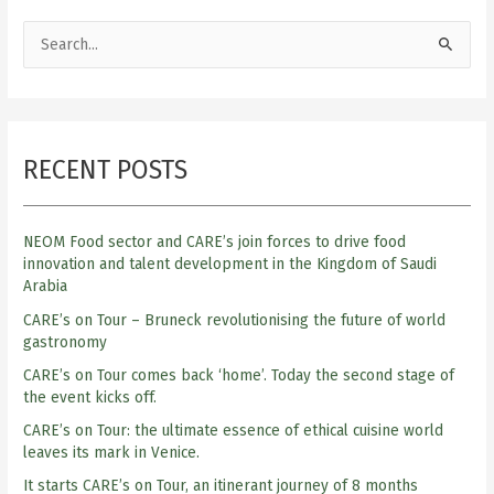
S
e
a
r
RECENT POSTS
c
h
f
NEOM Food sector and CARE’s join forces to drive food
o
innovation and talent development in the Kingdom of Saudi
Arabia
r
:
CARE’s on Tour – Bruneck revolutionising the future of world
gastronomy
CARE’s on Tour comes back ‘home’. Today the second stage of
the event kicks off.
CARE’s on Tour: the ultimate essence of ethical cuisine world
leaves its mark in Venice.
It starts CARE’s on Tour, an itinerant journey of 8 months