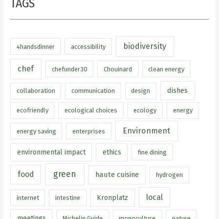
TAGS
biodiversity
4handsdinner
accessibility
chef
chefunder30
Chouinard
clean energy
dishes
collaboration
communication
design
ecofriendly
ecological choices
ecology
energy
Environment
energy saving
enterprises
environmental impact
ethics
fine dining
green
food
haute cuisine
hydrogen
local
Kronplatz
internet
intestine
meetings
Michelin Guide
monoculture
nature